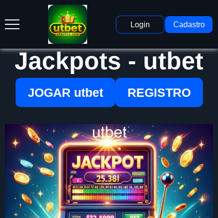
Login
Cadastro
Jackpots - utbet
JOGAR utbet
REGISTRO